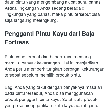
daun pintu yang mengembang akibat suhu panas. 
Ketika lingkungan Anda sedang berada di 
lingkungan yang panas, maka pintu tersebut bisa 
saja langsung melengkung.
Pengganti Pintu Kayu dari Baja 
Fortress
Pintu yang terbuat dari bahan kayu memang 
memiliki banyak kekurangan. Hal ini menjadikan 
Anda perlu memperhitungkan berbagai kekurangan 
tersebut sebelum memilih produk pintu.
Bagi Anda yang takut dengan banyaknya masalah 
pada pintu tersebut, Anda bisa menggunakan 
produk pengganti pintu kayu. Salah satu produk 
yang bisa menggantikan pintu kayu adalah pintu 