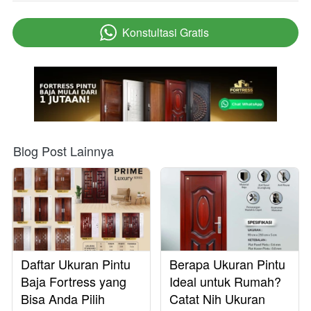
Konstultasi Gratis
`
Blog Post Lainnya
Daftar Ukuran Pintu
Berapa Ukuran Pintu
Baja Fortress yang
Ideal untuk Rumah?
Bisa Anda Pilih
Catat Nih Ukuran