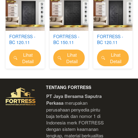
FORTRESS -
FORTRESS -
FORTRESS -
BC 120.11
BC 150.11
BC 120.11
(FORT)
(PRIME)
(PRIME)
Lihat
Lihat
Lihat
`
`
`
Detail
Detail
Detail
TENTANG FORTRESS
PT Jaya Bersama Saputra 
Perkasa
 merupakan 
perusahaan penyedia pintu 
baja terbaik dan nomor 1 di 
Indonesia 
merk FORTRESS 
dengan sistem keamanan 
lengkap, material berkualitas 