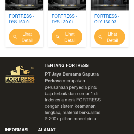
FORTRESS -
FORTRESS -
FORTRESS -
DYS 160.01
DYS 130.01
OLY 160.03
Lihat
Lihat
Lihat
`
`
`
Detail
Detail
Detail
TENTANG FORTRESS
PT Jaya Bersama Saputra 
Perkasa
 merupakan 
perusahaan penyedia pintu 
baja terbaik dan nomor 1 di 
Indonesia 
merk FORTRESS 
dengan sistem keamanan 
lengkap, material berkualitas 
& 200+ pilihan model pintu.
INFORMASI
ALAMAT