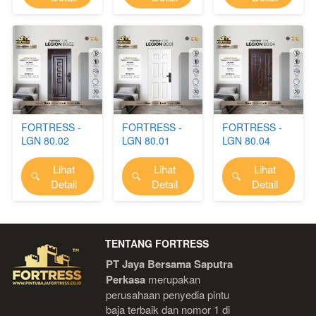
FORTRESS -
FORTRESS -
FORTRESS -
LGN 80.02
LGN 80.01
LGN 80.04
Lihat
Lihat
Lihat
`
`
`
Detail
Detail
Detail
TENTANG FORTRESS
PT Jaya Bersama Saputra 
Perkasa
 merupakan 
perusahaan penyedia pintu 
baja terbaik dan nomor 1 di 