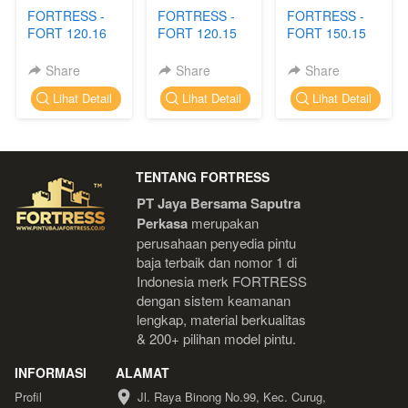
FORTRESS -
FORTRESS -
FORTRESS -
FORT 120.16
FORT 120.15
FORT 150.15
Share
Share
Share
`
`
`
Lihat Detail
Lihat Detail
Lihat Detail
TENTANG FORTRESS
PT Jaya Bersama Saputra 
Perkasa
 merupakan 
perusahaan penyedia pintu 
baja terbaik dan nomor 1 di 
Indonesia 
merk FORTRESS 
dengan sistem keamanan 
lengkap, material berkualitas 
& 200+ pilihan model pintu.
INFORMASI
ALAMAT
Profil
Jl. Raya Binong No.99, Kec. Curug, 