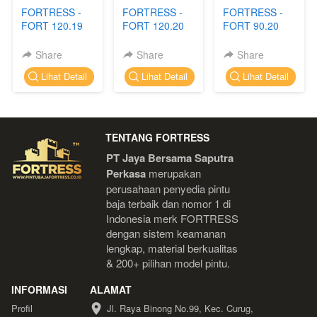
FORTRESS -
FORTRESS -
FORTRESS -
FORT 120.19
FORT 120.20
FORT 90.20
Share
Share
Share
`
`
`
Lihat Detail
Lihat Detail
Lihat Detail
TENTANG FORTRESS
PT Jaya Bersama Saputra 
Perkasa
 merupakan 
perusahaan penyedia pintu 
baja terbaik dan nomor 1 di 
Indonesia 
merk FORTRESS 
dengan sistem keamanan 
lengkap, material berkualitas 
& 200+ pilihan model pintu.
INFORMASI
ALAMAT
Profil
Jl. Raya Binong No.99, Kec. Curug, 