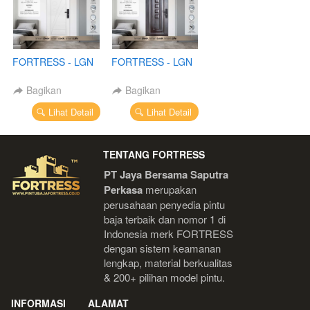
FORTRESS - LGN
FORTRESS - LGN
80.03
80.02
Bagikan
Bagikan
`
`
Lihat Detail
Lihat Detail
TENTANG FORTRESS
PT Jaya Bersama Saputra 
Perkasa
 merupakan 
perusahaan penyedia pintu 
baja terbaik dan nomor 1 di 
Indonesia 
merk FORTRESS 
dengan sistem keamanan 
lengkap, material berkualitas 
& 200+ pilihan model pintu.
INFORMASI
ALAMAT