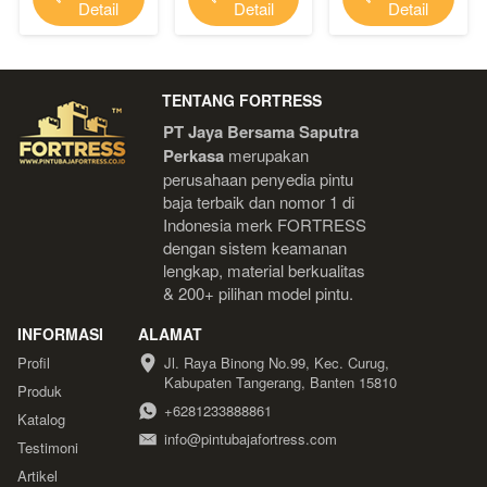
Detail
Detail
Detail
TENTANG FORTRESS
PT Jaya Bersama Saputra 
Perkasa
 merupakan 
perusahaan penyedia pintu 
baja terbaik dan nomor 1 di 
Indonesia 
merk FORTRESS 
dengan sistem keamanan 
lengkap, material berkualitas 
& 200+ pilihan model pintu.
INFORMASI
ALAMAT
Profil
Jl. Raya Binong No.99, Kec. Curug, 
Kabupaten Tangerang, Banten 15810
Produk
+6281233888861
Katalog
info@pintubajafortress.com
Testimoni
Artikel