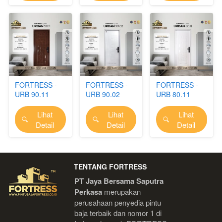
FORTRESS -
FORTRESS -
FORTRESS -
URB 90.11
URB 90.02
URB 80.11
Lihat
Lihat
Lihat
`
`
`
Detail
Detail
Detail
TENTANG FORTRESS
PT Jaya Bersama Saputra 
Perkasa
 merupakan 
perusahaan penyedia pintu 
baja terbaik dan nomor 1 di 