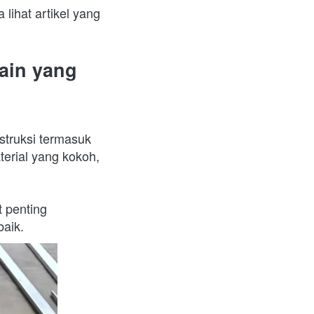
lihat artikel yang 
in yang 
truksi termasuk 
erial yang kokoh, 
penting 
aik.