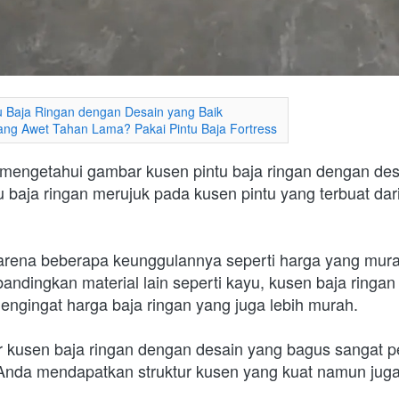
u Baja Ringan dengan Desain yang Baik
ang Awet Tahan Lama? Pakai Pintu Baja Fortress
mengetahui gambar kusen pintu baja ringan dengan des
u baja ringan merujuk pada kusen pintu yang terbuat dari 
h karena beberapa keunggulannya seperti harga yang mura
bandingkan material lain seperti kayu, kusen baja ringa
mengingat harga baja ringan yang juga lebih murah.
kusen baja ringan dengan desain yang bagus sangat pen
nda mendapatkan struktur kusen yang kuat namun juga 