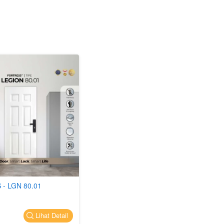
- LGN 80.01
`
Lihat Detail