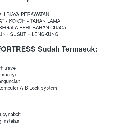
AH BIAYA PERAWATAN
AT - KOKOH - TAHAN LAMA
SEGALA PERUBAHAN CUACA
PUK - SUSUT – LENGKUNG
u FORTRESS Sudah Termasuk:
hitrave
embunyi
penguncian
 komputer A-B Lock system
i dynabolt
 instalasi