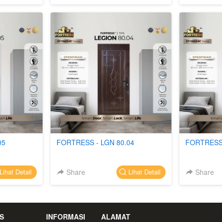
05
FORTRESS - LGN 80.04
FORTRESS 
Share
`
Share
Lihat Detail
Lihat Detail
S
INFORMASI
ALAMAT