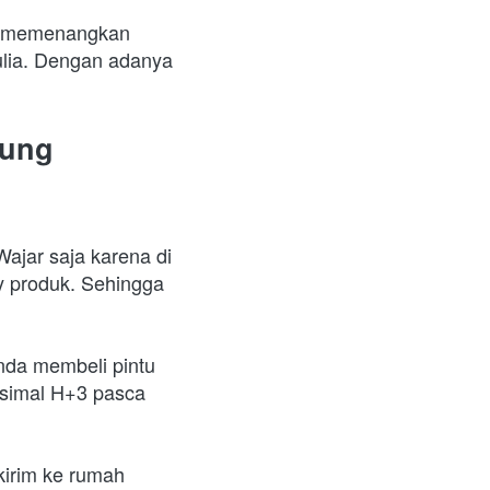
h memenangkan 
lia. Dengan adanya 
ung 
ajar saja karena di 
 produk. Sehingga 
nda membeli pintu 
simal H+3 pasca 
kirim ke rumah 