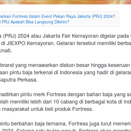
warkan Fortress dalam Event Pekan Raya Jakarta (PRJ) 2024?
 di PRJ Apakah Bisa Langsung Dikirim?
 (PRJ) 2024 atau Jakarta Fair Kemayoran digelar pada t
4 di JIEXPO Kemayoran. Gelaran tersebut memiliki berba
mati.
i brand yang menawarkan diskon besar hingga keseruan 
an pintu baja terkenal di Indonesia yang hadir di gelara
aputra Perkasa. 
dirkan pintu merk Fortress dengan bahan baja yang sa
elah memiliki lebih dari 10 cabang di berbagai kota di In
asyarakat untuk beli produk Fortress.
intu berbahan baja ternama, Fortress juga turut memer
 2024. Selama satu bulan penuh, Fortress akan menghad