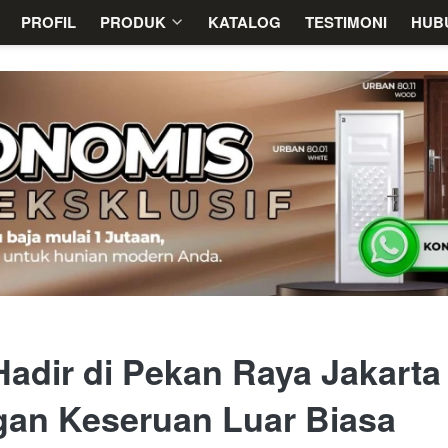
PROFIL
PROFIL
PRODUK
PRODUK
KATALOG
KATALOG
TESTIMONI
TESTIMONI
HUB
HUB
Hadir di Pekan Raya Jakarta
gan Keseruan Luar Biasa