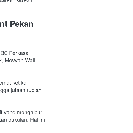
nt Pekan 
JBS Perkasa 
k, Mevvah Wall 
mat ketika 
ga jutaan rupiah 
f yang menghibur. 
n pukulan. Hal ini 