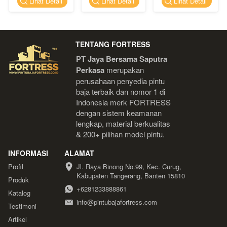
`
`
`
Lihat Detail
Lihat Detail
Lihat Detail
TENTANG FORTRESS
PT Jaya Bersama Saputra 
Perkasa
 merupakan 
perusahaan penyedia pintu 
baja terbaik dan nomor 1 di 
Indonesia 
merk FORTRESS 
dengan sistem keamanan 
lengkap, material berkualitas 
& 200+ pilihan model pintu.
INFORMASI
ALAMAT
Profil
Jl. Raya Binong No.99, Kec. Curug, 
Kabupaten Tangerang, Banten 15810
Produk
+6281233888861
Katalog
info@pintubajafortress.com
Testimoni
Artikel