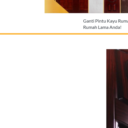
Ganti Pintu Kayu Ruma
Rumah Lama Anda!