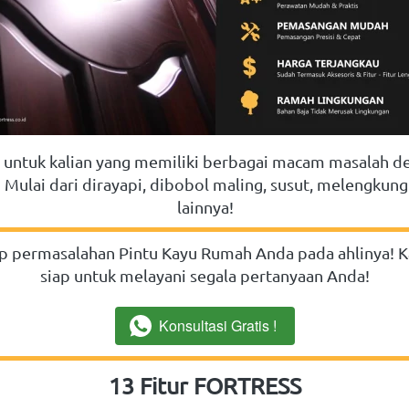
untuk kalian yang memiliki berbagai macam masalah de
ulai dari dirayapi, dibobol maling, susut, melengkung
lainnya!
ap permasalahan Pintu Kayu Rumah Anda pada ahlinya! 
siap untuk melayani segala pertanyaan Anda!
Konsultasi Gratis !
`
13 Fitur FORTRESS