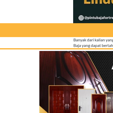
Banyak dari kalian ya
Baja yang dapat berta