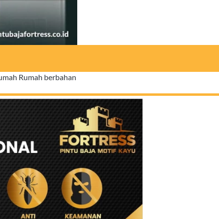
 rumah Rumah berbahan 