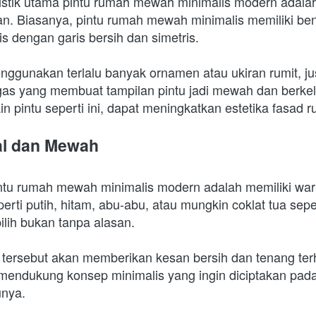
ristik utama pintu rumah mewah minimalis modern adalah 
n. Biasanya, pintu rumah mewah minimalis memiliki ben
s dengan garis bersih dan simetris.
nggunakan terlalu banyak ornamen atau ukiran rumit, jus
gas yang membuat tampilan pintu jadi mewah dan berkel
 pintu seperti ini, dapat meningkatkan estetika fasad 
al dan Mewah
pintu rumah mewah minimalis modern adalah memiliki war
rti putih, hitam, abu-abu, atau mungkin coklat tua seper
ilih bukan tanpa alasan.
ersebut akan memberikan kesan bersih dan tenang ter
a mendukung konsep minimalis yang ingin diciptakan pad
unya.