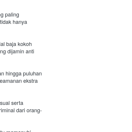
 paling 
tidak hanya 
al baja kokoh 
g dijamin anti 
an hingga puluhan 
keamanan ekstra 
ual serta 
minal dari orang-
ntu memenuhi 