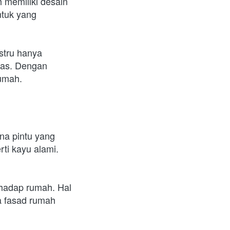
memiliki desain 
tuk yang 
tru hanya 
as. Dengan 
rumah.
na pintu yang 
ti kayu alami. 
hadap rumah. Hal 
a fasad rumah 