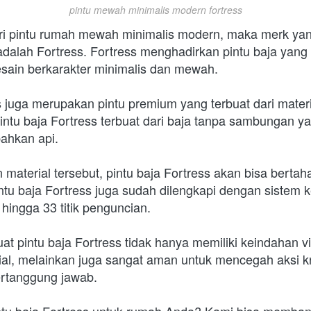
pintu mewah minimalis modern fortress
i pintu rumah mewah minimalis modern, maka merk yang
dalah Fortress. Fortress menghadirkan pintu baja yang 
esain berkarakter minimalis dan mewah.
 juga merupakan pintu premium yang terbuat dari materi
Pintu baja Fortress terbuat dari baja tanpa sambungan yan
bahkan api.
aterial tersebut, pintu baja Fortress akan bisa bertah
pintu baja Fortress juga sudah dilengkapi dengan sistem 
4 hingga 33 titik penguncian.
t pintu baja Fortress tidak hanya memiliki keindahan vis
al, melainkan juga sangat aman untuk mencegah aksi kri
ertanggung jawab.
pintu baja Fortress untuk rumah Anda? Kami bisa memba