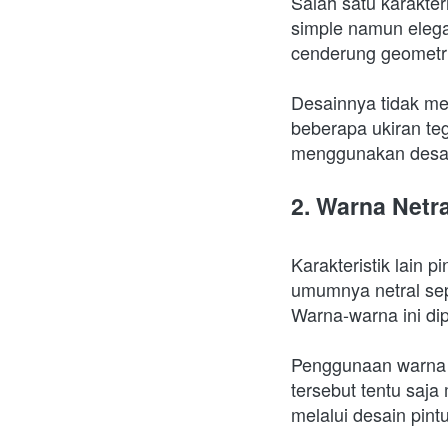
Salah satu karakte
simple namun elega
cenderung geometri
Desainnya tidak me
beberapa ukiran te
menggunakan desain
2. Warna Netr
Karakteristik lain 
umumnya netral sepe
Warna-warna ini dip
Penggunaan warna t
tersebut tentu saj
melalui desain pint