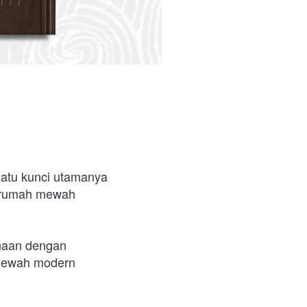
satu kunci utamanya 
u rumah mewah 
aan dengan 
 mewah modern 