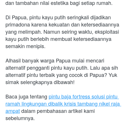
dan tambahan nilai estetika bagi setiap rumah.
Di Papua, pintu kayu putih seringkali dijadikan 
primadona karena kekuatan dan ketersediaannya 
yang melimpah. Namun seiring waktu, eksploitasi 
kayu putih berlebih membuat ketersediaannya 
semakin menipis.
Alhasil banyak warga Papua mulai mencari 
alternatif pengganti pintu kayu putih. Lalu apa sih 
alternatif pintu terbaik yang cocok di Papua? Yuk 
simak selengkapnya dibawah!
Baca juga tentang 
pintu baja fortress solusi pintu 
ramah lingkungan dibalik krisis tambang nikel raja 
ampat
 dalam pembahasan artikel kami 
sebelumnya.