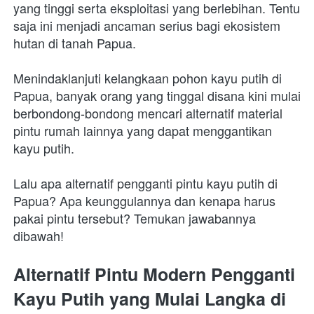
yang tinggi serta eksploitasi yang berlebihan. Tentu 
saja ini menjadi ancaman serius bagi ekosistem 
hutan di tanah Papua.
Menindaklanjuti kelangkaan pohon kayu putih di 
Papua, banyak orang yang tinggal disana kini mulai 
berbondong-bondong mencari alternatif material 
pintu rumah lainnya yang dapat menggantikan 
kayu putih.
Lalu apa alternatif pengganti pintu kayu putih di 
Papua? Apa keunggulannya dan kenapa harus 
pakai pintu tersebut? Temukan jawabannya 
dibawah!
Alternatif Pintu Modern Pengganti 
Kayu Putih yang Mulai Langka di 