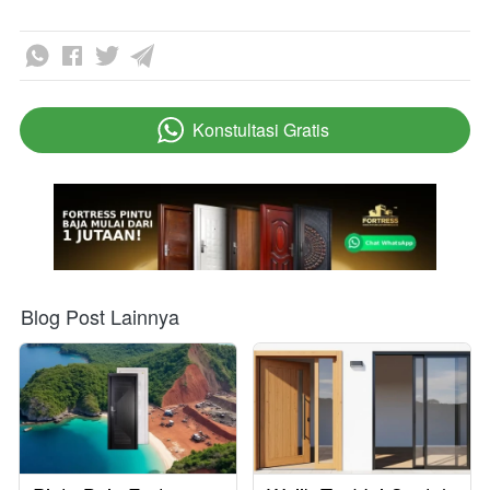
Konstultasi Gratis
`
Blog Post Lainnya