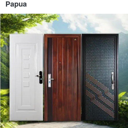
Papua