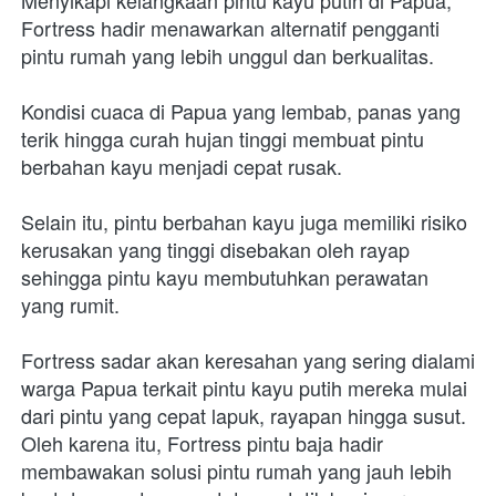
Menyikapi kelangkaan pintu kayu putih di Papua, 
Fortress hadir menawarkan alternatif pengganti 
pintu rumah yang lebih unggul dan berkualitas. 
Kondisi cuaca di Papua yang lembab, panas yang 
terik hingga curah hujan tinggi membuat pintu 
berbahan kayu menjadi cepat rusak.
Selain itu, pintu berbahan kayu juga memiliki risiko 
kerusakan yang tinggi disebakan oleh rayap 
sehingga pintu kayu membutuhkan perawatan 
yang rumit.
Fortress sadar akan keresahan yang sering dialami 
warga Papua terkait pintu kayu putih mereka mulai 
dari pintu yang cepat lapuk, rayapan hingga susut. 
Oleh karena itu, Fortress pintu baja hadir 
membawakan solusi pintu rumah yang jauh lebih 