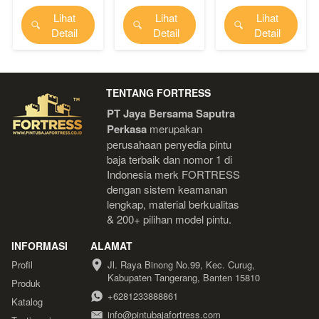
Lihat
Lihat
Lihat
`
`
`
Detail
Detail
Detail
TENTANG FORTRESS
PT Jaya Bersama Saputra 
Perkasa
 merupakan 
perusahaan penyedia pintu 
baja terbaik dan nomor 1 di 
Indonesia 
merk FORTRESS 
dengan sistem keamanan 
lengkap, material berkualitas 
& 200+ pilihan model pintu.
INFORMASI
ALAMAT
Profil
Jl. Raya Binong No.99, Kec. Curug, 
Kabupaten Tangerang, Banten 15810
Produk
+6281233888861
Katalog
info@pintubajafortress.com