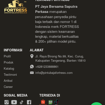
PT Jaya Bersama Saputra 
Perkasa
 merupakan 
perusahaan penyedia pintu 
baja terbaik dan nomor 1 di 
Indonesia 
merk FORTRESS 
dengan sistem keamanan 
lengkap, material berkualitas 
& 200+ pilihan model pintu.
INFORMASI
ALAMAT
Profil
Jl. Raya Binong No.99, Kec. Curug, 
Kabupaten Tangerang, Banten 15810
Produk
+6281233888861
Katalog
info@pintubajafortress.com
Testimoni
Artikel
Career
SOSIAL MEDIA
TERSEDIA DI