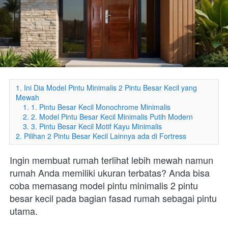
1. Ini Dia Model Pintu Minimalis 2 Pintu Besar Kecil yang
Mewah
1. 1. Pintu Besar Kecil Monochrome Minimalis
2. 2. Model Pintu Besar Kecil Minimalis Putih Modern
3. 3. Pintu Besar Kecil Motif Kayu Minimalis
2. Pilihan 2 Pintu Besar Kecil Lainnya ada di Fortress
Ingin membuat rumah terlihat lebih mewah namun 
rumah Anda memiliki ukuran terbatas? Anda bisa 
coba memasang model pintu minimalis 2 pintu 
besar kecil pada bagian fasad rumah sebagai pintu 
utama.