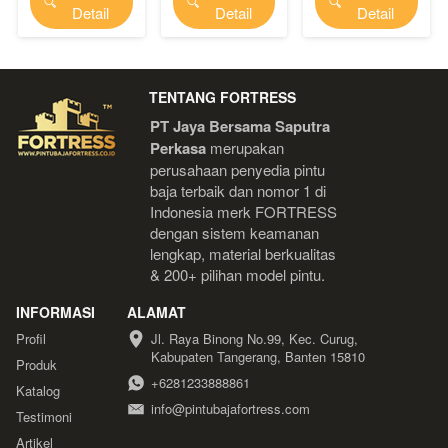
`
`
`
Detail
Detail
Detail
TENTANG FORTRESS
PT Jaya Bersama Saputra 
Perkasa
 merupakan 
perusahaan penyedia pintu 
baja terbaik dan nomor 1 di 
Indonesia 
merk FORTRESS 
dengan sistem keamanan 
lengkap, material berkualitas 
& 200+ pilihan model pintu.
INFORMASI
ALAMAT
Profil
Jl. Raya Binong No.99, Kec. Curug, 
Kabupaten Tangerang, Banten 15810
Produk
+6281233888861
Katalog
info@pintubajafortress.com
Testimoni
Artikel