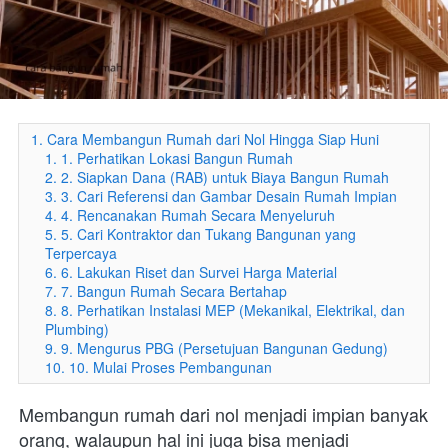
1. Cara Membangun Rumah dari Nol Hingga Siap Huni
1. 1. Perhatikan Lokasi Bangun Rumah
2. 2. Siapkan Dana (RAB) untuk Biaya Bangun Rumah
3. 3. Cari Referensi dan Gambar Desain Rumah Impian
4. 4. Rencanakan Rumah Secara Menyeluruh
5. 5. Cari Kontraktor dan Tukang Bangunan yang
Terpercaya
6. 6. Lakukan Riset dan Survei Harga Material
7. 7. Bangun Rumah Secara Bertahap
8. 8. Perhatikan Instalasi MEP (Mekanikal, Elektrikal, dan
Plumbing)
9. 9. Mengurus PBG (Persetujuan Bangunan Gedung)
10. 10. Mulai Proses Pembangunan
Membangun rumah dari nol menjadi impian banyak 
orang, walaupun hal ini juga bisa menjadi 