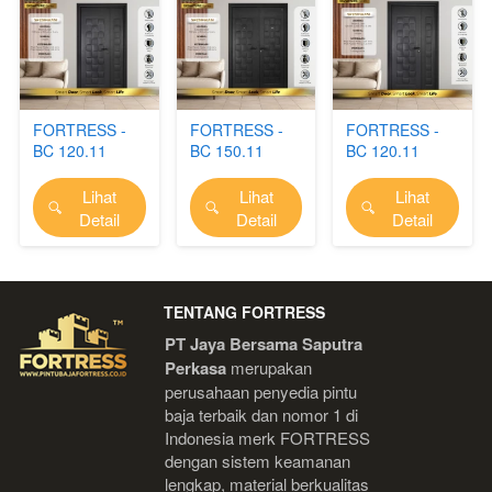
FORTRESS -
FORTRESS -
FORTRESS -
BC 120.11
BC 150.11
BC 120.11
(FORT)
(FORT)
(PRIME)
Lihat
Lihat
Lihat
`
`
`
Detail
Detail
Detail
TENTANG FORTRESS
PT Jaya Bersama Saputra 
Perkasa
 merupakan 
perusahaan penyedia pintu 
baja terbaik dan nomor 1 di 
Indonesia 
merk FORTRESS 
dengan sistem keamanan 
lengkap, material berkualitas 