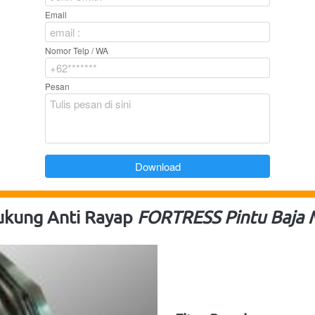
Email
Nomor Telp / WA
Pesan
`
Download
ukung Anti Rayap 
FORTRESS Pintu Baja 