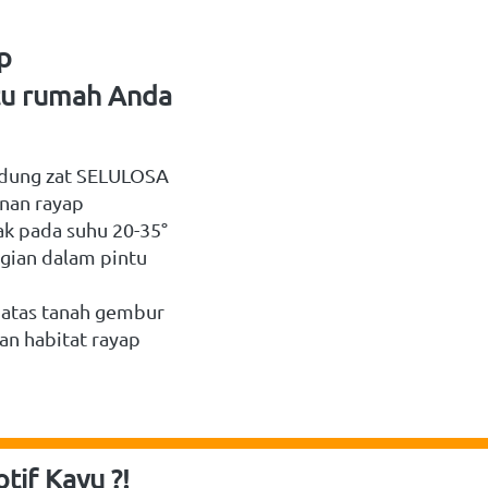
 
u rumah Anda 
dung zat SELULOSA 
nan rayap
 pada suhu 20-35° 
gian dalam pintu 
atas tanah gembur 
n habitat rayap
tif Kayu
 ?!