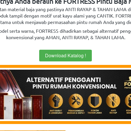
tnya Anda beralih ke FORTRESS Pintu Baja 
an material baja yang pastinya ANTI RAYAP & TAHAN LAMA difi
duk tampil dengan motif urat kayu alami yang CANTIK. FORTRES
 utama untuk menjawab permasaahan pintu rumah Anda yang dir
del serta warna, FORTRESS dihadirkan sebagai alternatif pengg
konvensional yang AMAN, ANTI RAYAP, & TAHAN LAMA.
Download Katalog !
`