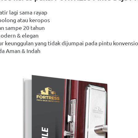
tir lagi sama rayap
 bolong atau keropos
an sampe 20 tahun
modern & elegan
tur keunggulan yang tidak dijumpai pada pintu konvensi
da Aman & Indah