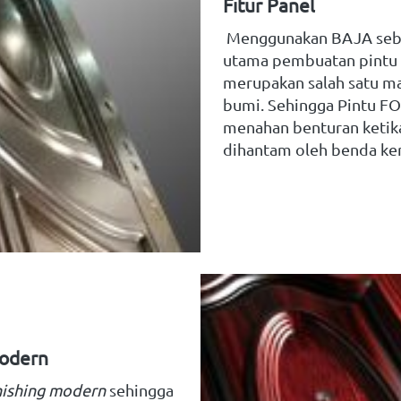
Fitur Panel
Menggunakan
BAJA
seb
utama pembuatan pintu
merupakan salah satu ma
bumi. Sehingga Pintu FO
menahan benturan ketika
dihantam oleh benda ker
Modern
nishing modern
sehingga 