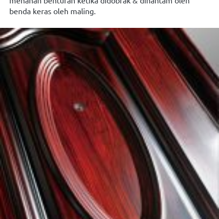
menahan benturan ketika didobrak & dihantam oleh 
benda keras oleh maling.