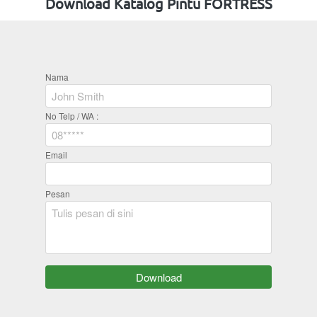
Download Katalog Pintu FORTRESS
Nama
No Telp / WA :
Email
Pesan
`
Download