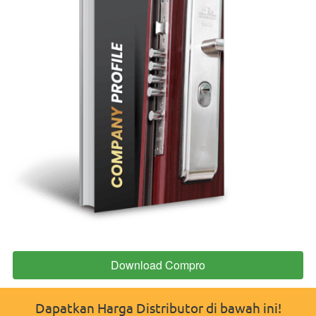
Download Compro
`
Dapatkan Harga Distributor di bawah ini!