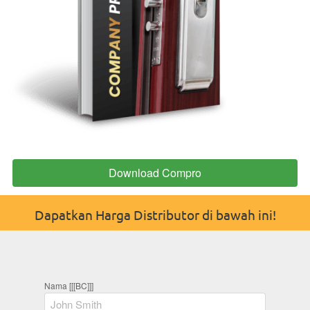
Download Compro
`
Dapatkan Harga Distributor di bawah ini!
Nama [[[BC]]]