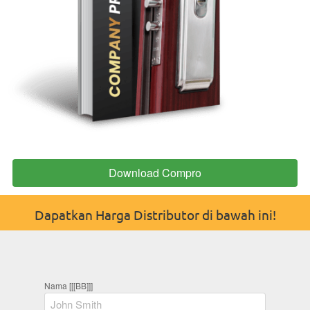
Download Compro
`
Dapatkan Harga Distributor di bawah ini!
Nama [[[BB]]]